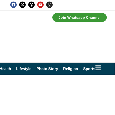
Join Whatsapp Channel
Health
Lifestyle
Photo Story
Religion
Sports
Technol