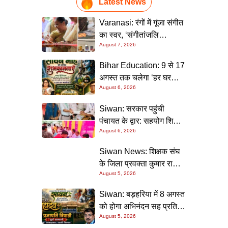
Latest News
Varanasi: रंगों में गूंजा संगीत
का स्वर, ‘संगीतांजलि
August 7, 2026
चित्रकला प्रदर्शनी’ ने कला
प्रेमियों को किया मंत्रमुग्ध
Bihar Education: 9 से 17
अगस्त तक चलेगा ‘हर घर
August 6, 2026
तिरंगा-2026’ अभियान, सभी
स्कूलों को दिए गए विस्तृत
Siwan: सरकार पहुंची
निर्देश
पंचायत के द्वार: सहयोग शिविर
August 6, 2026
में मौके पर सुलझीं कई
समस्याएं, 30 दिन में समाधान
Siwan News: शिक्षक संघ
की गारंटी
के जिला प्रवक्ता कुमार राज
August 5, 2026
कपूर ‘टीपू’ को जन्मदिन पर
मिली शुभकामनाओं की सौगात
Siwan: बड़हरिया में 8 अगस्त
को होगा अभिनंदन सह प्रतिभा
August 5, 2026
सम्मान समारोह