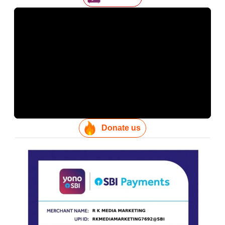
Donate us