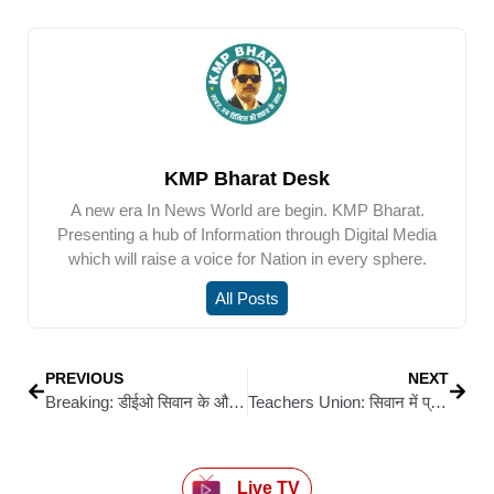
KMP Bharat Desk
A new era In News World are begin. KMP Bharat.
Presenting a hub of Information through Digital Media
which will raise a voice for Nation in every sphere.
All Posts
PREVIOUS
NEXT
Breaking: डीईओ सिवान के औचक निरीक्षण में हाईस्कूल–सह–इंटर कॉलेज आंदर में गंभीर अनियमितताएं उजागर; 2402 नामांकित छात्रों के मुकाबले मात्र 898 छात्र-छात्राएं ही मिले उपस्थित
Teachers Union: सिवान में प्राथमिक शिक्षक संघ की अहम बैठक, बकाया भुगतान और चुनाव पर हुआ मंथन
Live TV