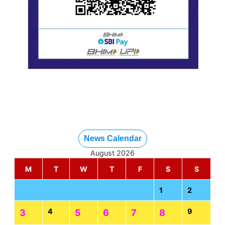
News Calendar
August 2026
M
T
W
T
F
S
S
1
2
4
9
3
5
6
7
8