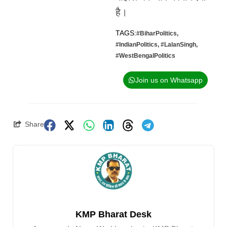
है।
TAGS:
#BiharPolitics
,
#IndianPolitics
,
#LalanSingh
,
#WestBengalPolitics
Join us on Whatsapp
Share
KMP Bharat Desk