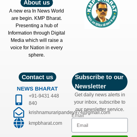
About us
A new era In News World
are begin. KMP Bharat.
Presenting a hub of
Information through Digital
Media which will raise a
voice for Nation in every
sphere.
Contact us
Subscribe to our
Newsletter
NEWS BHARAT
Get daily news alerts in
+91-9431 448
your inbox, subscribe to
840
our newsletter service.
krishnamuraripandey974@gmail.com
Email
kmpbharat.com