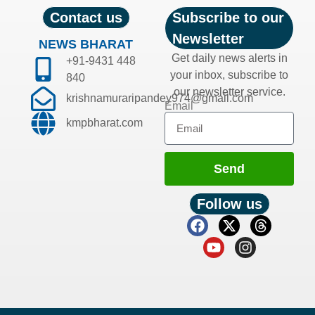
Contact us
Subscribe to our
Newsletter
NEWS BHARAT
Get daily news alerts in
+91-9431 448
your inbox, subscribe to
840
our newsletter service.
krishnamuraripandey974@gmail.com
Email
kmpbharat.com
Send
Follow us