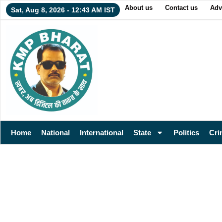
About us
Contact us
Adv
Sat, Aug 8, 2026 - 12:43 AM IST
Home
National
International
State
Politics
Cri