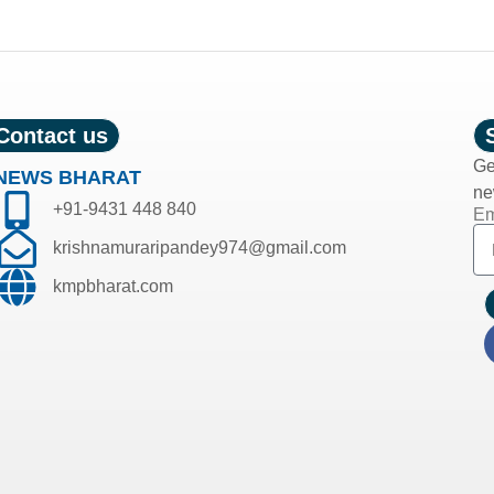
Contact us
Ge
NEWS BHARAT
ne
+91-9431 448 840
Em
krishnamuraripandey974@gmail.com
kmpbharat.com