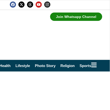
Join Whatsapp Channel
Health
Lifestyle
Photo Story
Religion
Sports
Technol