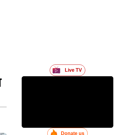
Live TV
ा
Donate us