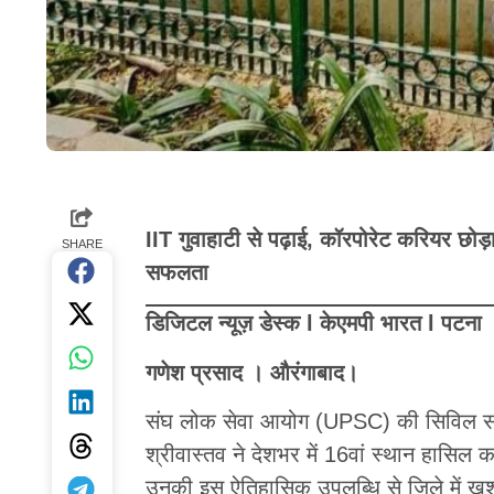
IIT गुवाहाटी से पढ़ाई, कॉरपोरेट करियर छो
SHARE
सफलता
डिजिटल न्यूज़ डेस्क l केएमपी भारत l पटना
गणेश प्रसाद ।
औरंगाबाद।
संघ लोक सेवा आयोग (UPSC) की सिविल सर्विस
श्रीवास्तव ने देशभर में 16वां स्थान हासिल
उनकी इस ऐतिहासिक उपलब्धि से जिले में ख