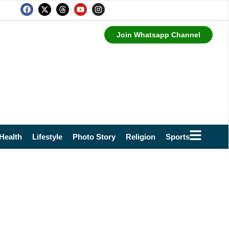
Join Whatsapp Channel
Health
Lifestyle
Photo Story
Religion
Sports
Technol