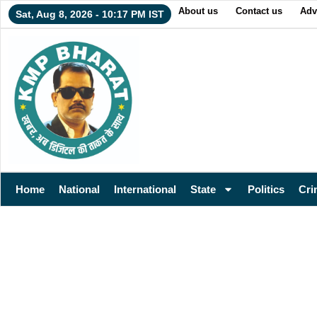
About us
Contact us
Adv
Sat, Aug 8, 2026 - 10:17 PM IST
Home
National
International
State
Politics
Cri