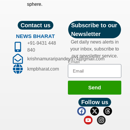
sphere.
Contact us
Subscribe to our
Newsletter
NEWS BHARAT
Get daily news alerts in
+91-9431 448
your inbox, subscribe to
840
our newsletter service.
krishnamuraripandey974@gmail.com
Email
kmpbharat.com
Send
Follow us