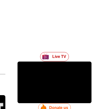
Live TV
Donate us