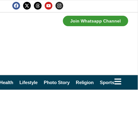
Join Whatsapp Channel
Health
Lifestyle
Photo Story
Religion
Sports
Technol