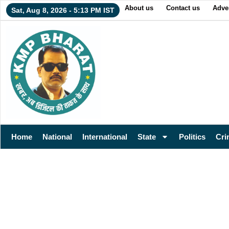
About us
Contact us
Adver
Sat, Aug 8, 2026 - 5:13 PM IST
Home
National
International
State
Politics
Cri