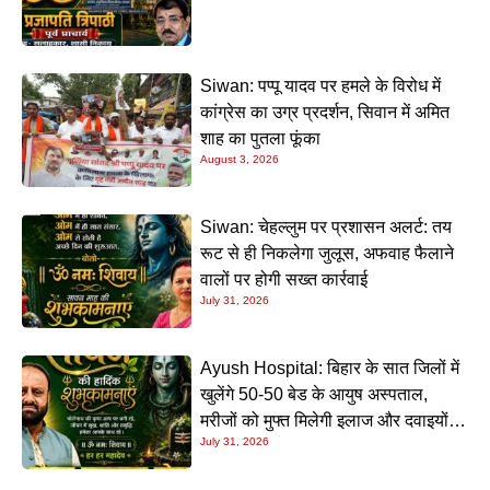
Siwan: पप्पू यादव पर हमले के विरोध में
कांग्रेस का उग्र प्रदर्शन, सिवान में अमित
शाह का पुतला फूंका
August 3, 2026
Siwan: चेहल्लुम पर प्रशासन अलर्ट: तय
रूट से ही निकलेगा जुलूस, अफवाह फैलाने
वालों पर होगी सख्त कार्रवाई
July 31, 2026
Ayush Hospital: बिहार के सात जिलों में
खुलेंगे 50-50 बेड के आयुष अस्पताल,
मरीजों को मुफ्त मिलेगी इलाज और दवाइयों
July 31, 2026
की सुविधा