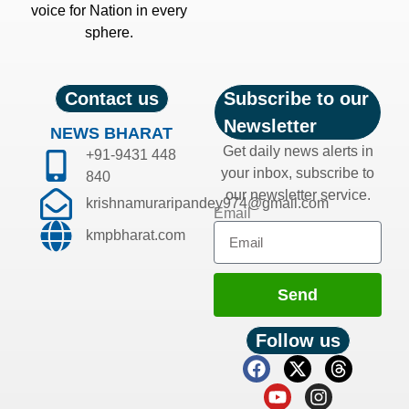
voice for Nation in every
sphere.
Contact us
Subscribe to our
Newsletter
NEWS BHARAT
Get daily news alerts in
+91-9431 448
your inbox, subscribe to
840
our newsletter service.
krishnamuraripandey974@gmail.com
Email
kmpbharat.com
Send
Follow us