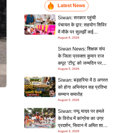
Latest News
Siwan: सरकार पहुंची
पंचायत के द्वार: सहयोग शिविर
में मौके पर सुलझीं कई
August 6, 2026
समस्याएं, 30 दिन में समाधान
की गारंटी
Siwan News: शिक्षक संघ
के जिला प्रवक्ता कुमार राज
कपूर ‘टीपू’ को जन्मदिन पर
August 5, 2026
मिली शुभकामनाओं की सौगात
Siwan: बड़हरिया में 8 अगस्त
को होगा अभिनंदन सह प्रतिभा
सम्मान समारोह
August 5, 2026
Siwan: पप्पू यादव पर हमले
के विरोध में कांग्रेस का उग्र
प्रदर्शन, सिवान में अमित शाह
August 3, 2026
का पुतला फूंका