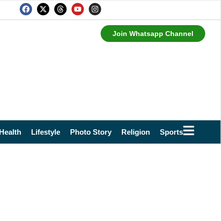
Join Whatsapp Channel
Health
Lifestyle
Photo Story
Religion
Sports
Technol