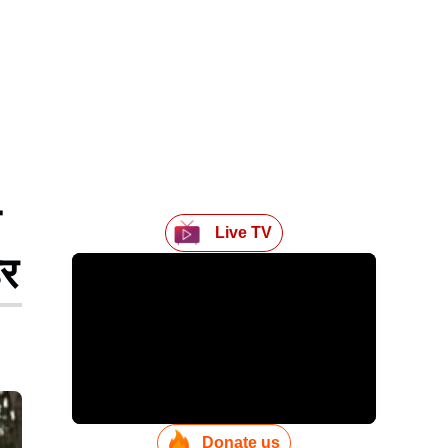
ल
Live TV
हर
Donate us