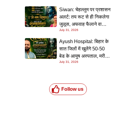
Siwan: चेहल्लुम पर प्रशासन
अलर्ट: तय रूट से ही निकलेगा
जुलूस, अफवाह फैलाने वालों
July 31, 2026
पर होगी सख्त कार्रवाई
Ayush Hospital: बिहार के
सात जिलों में खुलेंगे 50-50
बेड के आयुष अस्पताल, मरीजों
July 31, 2026
को मुफ्त मिलेगी इलाज और
दवाइयों की सुविधा
Follow us