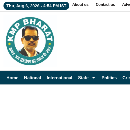
About us
Contact us
Adve
Thu, Aug 6, 2026 - 4:54 PM IST
Home
National
International
State
Politics
Cri