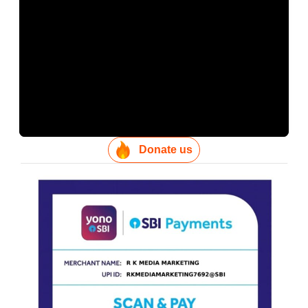
Donate us