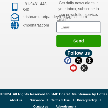
Get daily news alerts in
+91-9431 448
your inbox, subscribe to
840
our newsletter service.
krishnamuraripandey974@gmail.com
Email
kmpbharat.com
Send
Follow us
© 2024. All Rights Reserved to KMP Bharat. Maintenace by
Cotlas
About us
Grievance
Terms of Use
Privacy Policy
Contact us
Advertisement