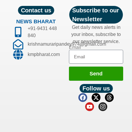
Contact us
Subscribe to our
Newsletter
NEWS BHARAT
Get daily news alerts in
+91-9431 448
your inbox, subscribe to
840
our newsletter service.
krishnamuraripandey974@gmail.com
Email
kmpbharat.com
Send
Follow us