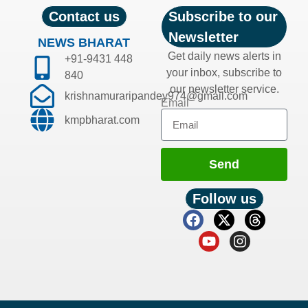
Contact us
Subscribe to our
Newsletter
NEWS BHARAT
Get daily news alerts in
+91-9431 448
your inbox, subscribe to
840
our newsletter service.
krishnamuraripandey974@gmail.com
Email
kmpbharat.com
Send
Follow us