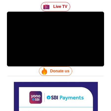
Live TV
Donate us