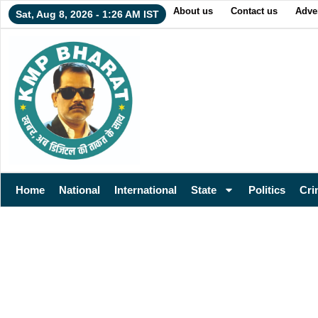
About us
Contact us
Adver
Sat, Aug 8, 2026 - 1:26 AM IST
Home
National
International
State
Politics
Cri