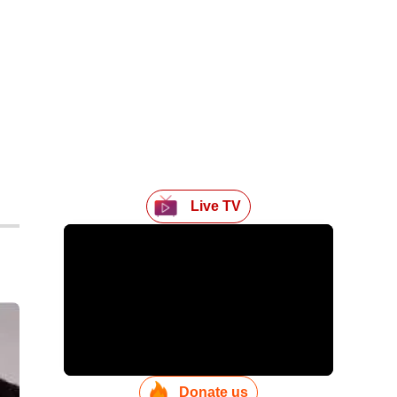
Live TV
Donate us