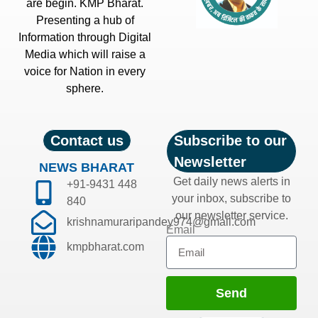
are begin. KMP Bharat.
Presenting a hub of
Information through Digital
Media which will raise a
voice for Nation in every
sphere.
Contact us
Subscribe to our
Newsletter
NEWS BHARAT
Get daily news alerts in
+91-9431 448
your inbox, subscribe to
840
our newsletter service.
krishnamuraripandey974@gmail.com
Email
kmpbharat.com
Send