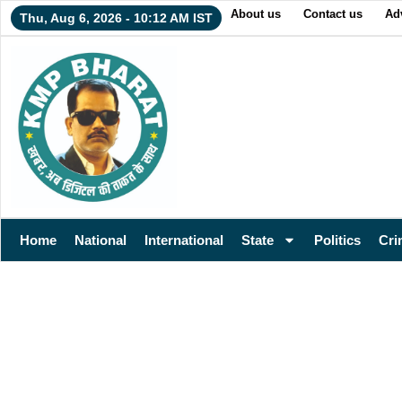
About us
Contact us
Adv
Thu, Aug 6, 2026 - 10:12 AM IST
Home
National
International
State
Politics
Cri