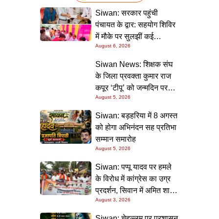
Siwan: सरकार पहुंची
पंचायत के द्वार: सहयोग शिविर
में मौके पर सुलझीं कई
August 6, 2026
समस्याएं, 30 दिन में समाधान
की गारंटी
Siwan News: शिक्षक संघ
के जिला प्रवक्ता कुमार राज
कपूर ‘टीपू’ को जन्मदिन पर
August 5, 2026
मिली शुभकामनाओं की सौगात
Siwan: बड़हरिया में 8 अगस्त
को होगा अभिनंदन सह प्रतिभा
सम्मान समारोह
August 5, 2026
Siwan: पप्पू यादव पर हमले
के विरोध में कांग्रेस का उग्र
प्रदर्शन, सिवान में अमित शाह
August 3, 2026
का पुतला फूंका
Siwan: चेहल्लुम पर प्रशासन