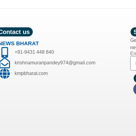
Contact us
Ge
NEWS BHARAT
ne
+91-9431 448 840
Em
krishnamuraripandey974@gmail.com
kmpbharat.com