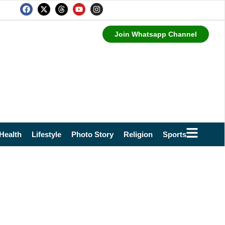
Join Whatsapp Channel
Health
Lifestyle
Photo Story
Religion
Sports
Technol