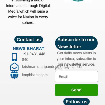
Presenting a hub of
Information through Digital
Media which will raise a
voice for Nation in every
sphere.
Contact us
Subscribe to our
Newsletter
NEWS BHARAT
Get daily news alerts in
+91-9431 448
your inbox, subscribe to
840
our newsletter service.
krishnamuraripandey974@gmail.com
Email
kmpbharat.com
Send
Follow us