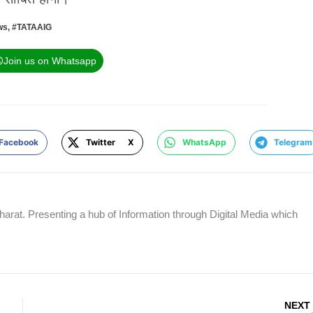
ws
,
#TATAAIG
Join us on Whatsapp
Facebook
Twitter X
WhatsApp
Telegram
rat. Presenting a hub of Information through Digital Media which
NEXT