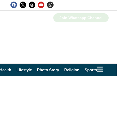
Join Whatsapp Channel
Health
Lifestyle
Photo Story
Religion
Sports
Technol