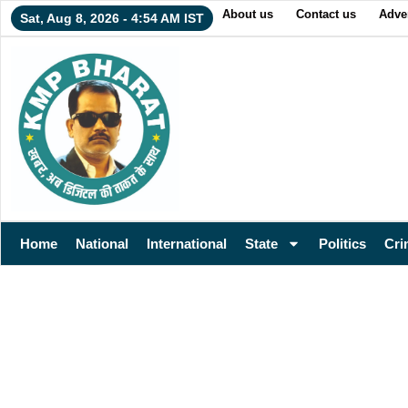
About us
Contact us
Adver
Sat, Aug 8, 2026 - 4:54 AM IST
Home
National
International
State
Politics
Cri