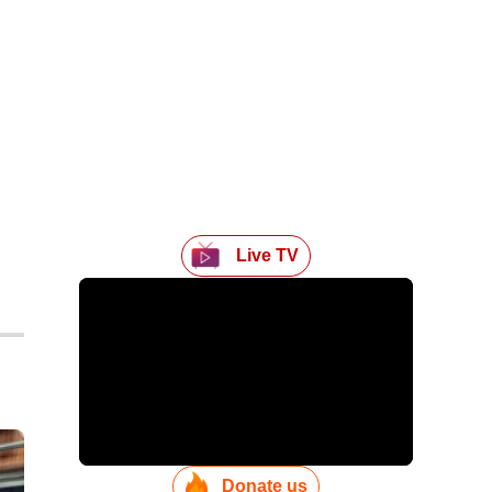
Live TV
Donate us