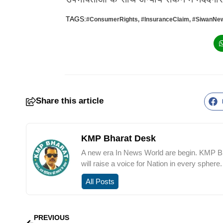
TAGS:
#ConsumerRights
,
#InsuranceClaim
,
#SiwanNe
Share this article
KMP Bharat Desk
A new era In News World are begin. KMP Bha
will raise a voice for Nation in every sphere.
All Posts
PREVIOUS