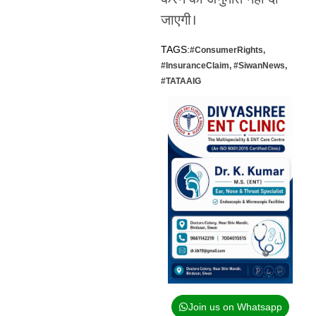
जाएगी।
TAGS:
#ConsumerRights
,
#InsuranceClaim
,
#SiwanNews
,
#TATAAIG
Join us on Whatsapp