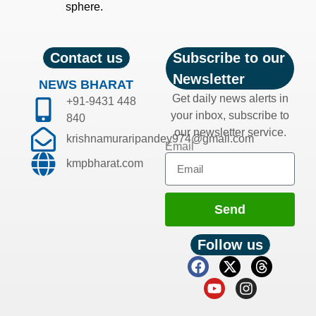
sphere.
Contact us
Subscribe to our
Newsletter
NEWS BHARAT
Get daily news alerts in
+91-9431 448
your inbox, subscribe to
840
our newsletter service.
krishnamuraripandey974@gmail.com
Email
kmpbharat.com
Send
Follow us