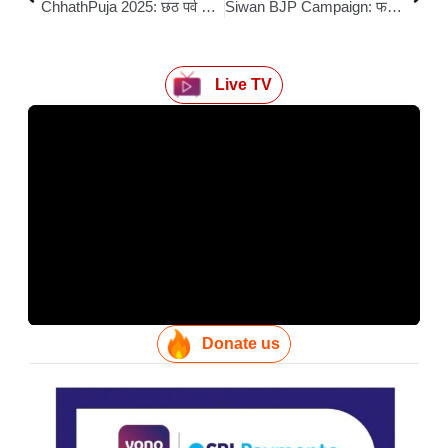
ChhathPuja 2025: छठ पर्व को लेकर सीवान जिला प्रशासन सतर्क, डीएम-एसपी ने दी सख्त हिदायतें
Siwan BJP Campaign: फतेहपुर पालनगर से भाजपा प्रत्याशी मंगल पांडेय ने किया प्रभात फेरी का शुभारंभ
Live TV
Donate us