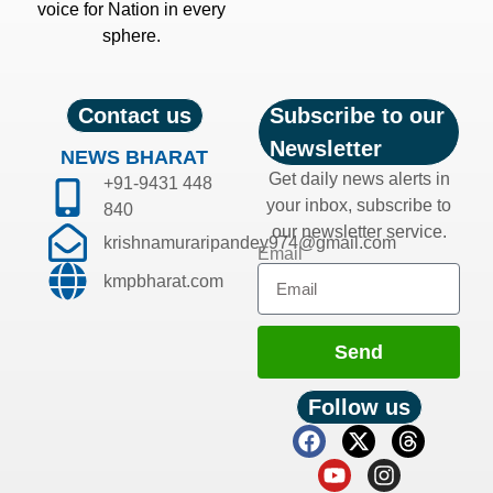
voice for Nation in every
sphere.
Contact us
Subscribe to our
Newsletter
NEWS BHARAT
Get daily news alerts in
+91-9431 448
your inbox, subscribe to
840
our newsletter service.
krishnamuraripandey974@gmail.com
Email
kmpbharat.com
Send
Follow us