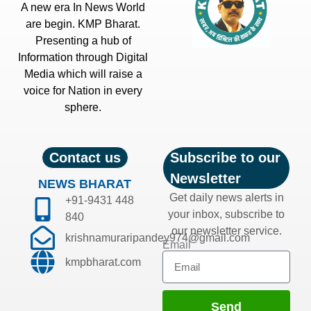
A new era In News World
are begin. KMP Bharat.
Presenting a hub of
Information through Digital
Media which will raise a
voice for Nation in every
sphere.
Contact us
Subscribe to our
Newsletter
NEWS BHARAT
Get daily news alerts in
+91-9431 448
your inbox, subscribe to
840
our newsletter service.
krishnamuraripandey974@gmail.com
Email
kmpbharat.com
Send