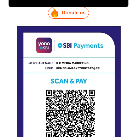
Donate us