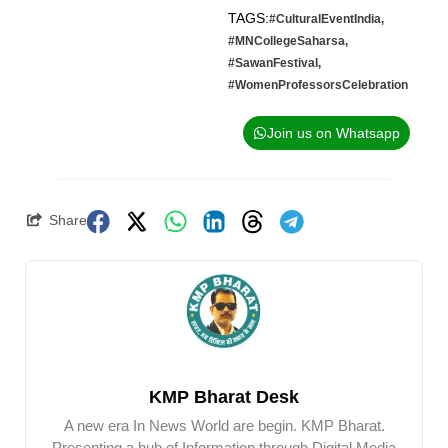
TAGS:
#CulturalEventIndia
,
#MNCollegeSaharsa
,
#SawanFestival
,
#WomenProfessorsCelebration
Join us on Whatsapp
Share
KMP Bharat Desk
A new era In News World are begin. KMP Bharat.
Presenting a hub of Information through Digital Media