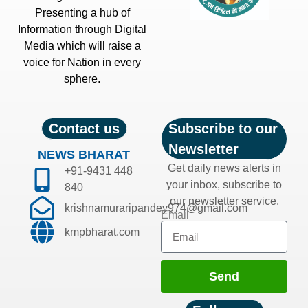
Presenting a hub of
Information through Digital
Media which will raise a
voice for Nation in every
sphere.
Contact us
Subscribe to our
Newsletter
NEWS BHARAT
Get daily news alerts in
+91-9431 448
your inbox, subscribe to
840
our newsletter service.
krishnamuraripandey974@gmail.com
Email
kmpbharat.com
Send