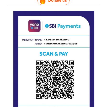
Donate us