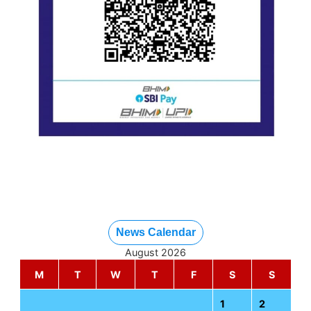
News Calendar
August 2026
M
T
W
T
F
S
S
1
2