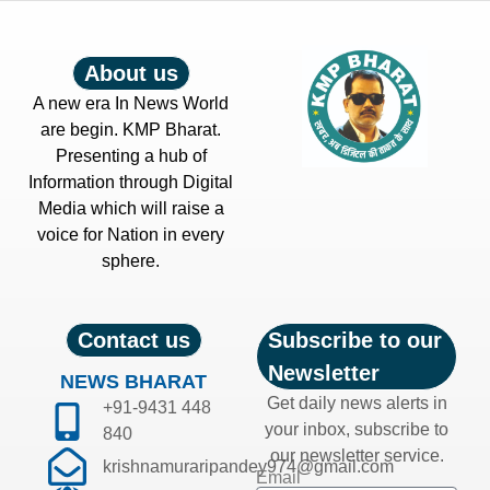
About us
A new era In News World
are begin. KMP Bharat.
Presenting a hub of
Information through Digital
Media which will raise a
voice for Nation in every
sphere.
Contact us
Subscribe to our
Newsletter
NEWS BHARAT
Get daily news alerts in
+91-9431 448
your inbox, subscribe to
840
our newsletter service.
krishnamuraripandey974@gmail.com
Email