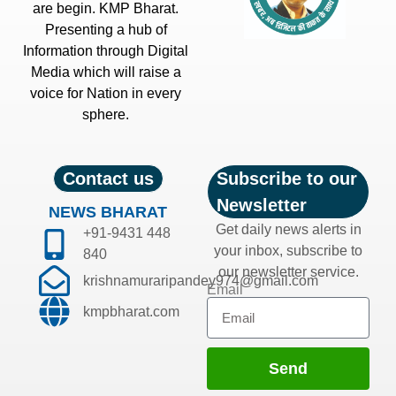
are begin. KMP Bharat.
Presenting a hub of
Information through Digital
Media which will raise a
voice for Nation in every
sphere.
Contact us
Subscribe to our
Newsletter
NEWS BHARAT
Get daily news alerts in
+91-9431 448
your inbox, subscribe to
840
our newsletter service.
krishnamuraripandey974@gmail.com
Email
kmpbharat.com
Send