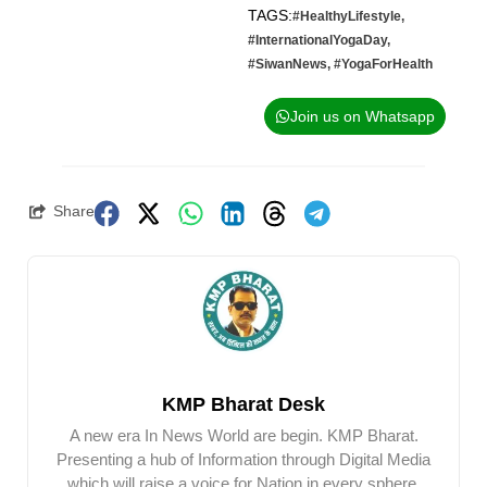
TAGS:
#HealthyLifestyle
,
#InternationalYogaDay
,
#SiwanNews
,
#YogaForHealth
Join us on Whatsapp
Share
KMP Bharat Desk
A new era In News World are begin. KMP Bharat.
Presenting a hub of Information through Digital Media
which will raise a voice for Nation in every sphere.