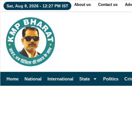
About us
Contact us
Adv
Sat, Aug 8, 2026 - 12:27 PM IST
Home
National
International
State
Politics
Cri