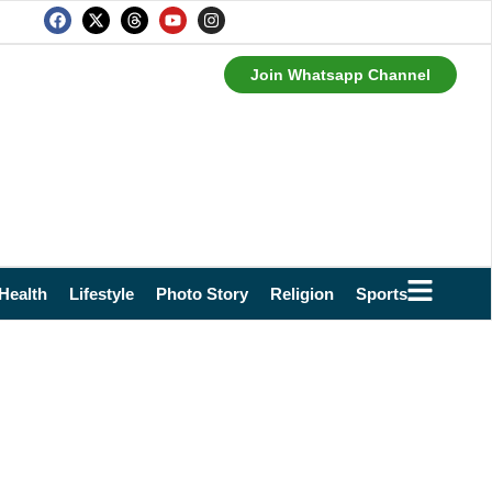
Join Whatsapp Channel
Health
Lifestyle
Photo Story
Religion
Sports
Technol