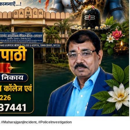
,
#MaharajganjIncident
,
#PoliceInvestigation