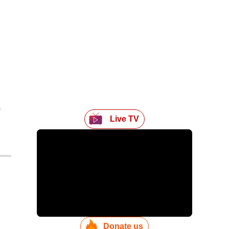
Live TV
Donate us