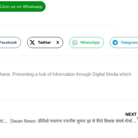
Join us on Whatsapp
Facebook
Twitter X
WhatsApp
Telegram
rat. Presenting a hub of Information through Digital Media which
NEXT
Muzaffarpur news: मुजफ्फरपुर में गोलीकांड से सनसनी: कबाड़ दुकानदार की हत्या के बाद बवाल, NH 28 जाम, पंचायत समिति सदस्य की झोपड़ी में आग
Siwan News: डीपीओ स्थापना रजनीश कुमार झा से मिले शिक्षक संघर्ष मोर्चा के प्रतिनिधि