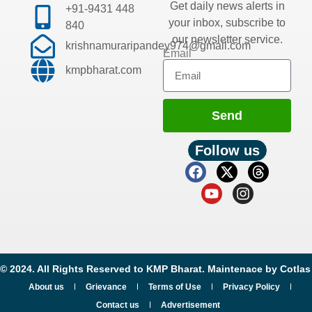
Get daily news alerts in
+91-9431 448
your inbox, subscribe to
840
our newsletter service.
krishnamuraripandey974@gmail.com
Email
kmpbharat.com
Send
Follow us
© 2024. All Rights Reserved to KMP Bharat. Maintenace by
Cotlas
About us
Grievance
Terms of Use
Privacy Policy
Contact us
Advertisement