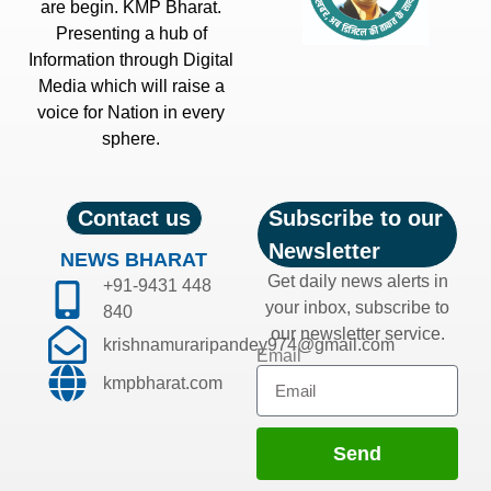
are begin. KMP Bharat.
Presenting a hub of
Information through Digital
Media which will raise a
voice for Nation in every
sphere.
Contact us
Subscribe to our
Newsletter
NEWS BHARAT
Get daily news alerts in
+91-9431 448
your inbox, subscribe to
840
our newsletter service.
krishnamuraripandey974@gmail.com
Email
kmpbharat.com
Send