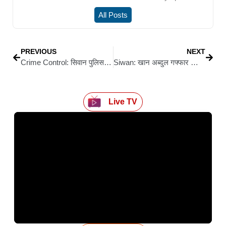
All Posts
PREVIOUS
NEXT
Crime Control: सिवान पुलिस की दो बड़ी कामयाबियां, स्मैक तस्करी से लेकर अवैध हथियार तक का भंडाफोड़
Siwan: खान अब्दुल गफ्फार खान की जयंती पर संगोष्ठी, वक्ताओं ने कहा– अहिंसा और भाईचारा ही आज के भारत की जरूरत
Live TV