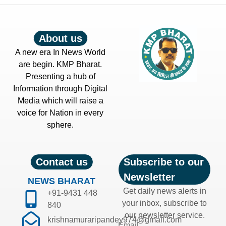
About us
A new era In News World
are begin. KMP Bharat.
Presenting a hub of
Information through Digital
Media which will raise a
voice for Nation in every
sphere.
Contact us
Subscribe to our
Newsletter
NEWS BHARAT
Get daily news alerts in
+91-9431 448
your inbox, subscribe to
840
our newsletter service.
krishnamuraripandey974@gmail.com
Email