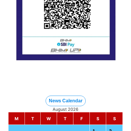
News Calendar
August 2026
M
T
W
T
F
S
S
1
2