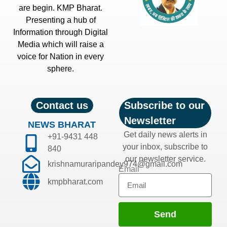
are begin. KMP Bharat.
Presenting a hub of
Information through Digital
Media which will raise a
voice for Nation in every
sphere.
Contact us
Subscribe to our
Newsletter
NEWS BHARAT
Get daily news alerts in
+91-9431 448
your inbox, subscribe to
840
our newsletter service.
krishnamuraripandey974@gmail.com
Email
kmpbharat.com
Send