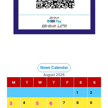
News Calendar
August 2026
M
T
W
T
F
S
S
1
2
4
7
8
9
3
5
6