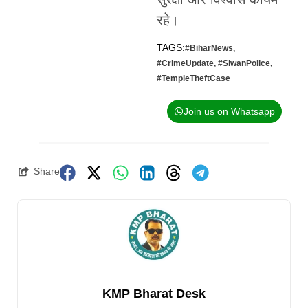
रहे।
TAGS:
#BiharNews
,
#CrimeUpdate
,
#SiwanPolice
,
#TempleTheftCase
Join us on Whatsapp
Share
KMP Bharat Desk