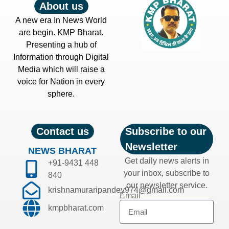
About us
A new era In News World
are begin. KMP Bharat.
Presenting a hub of
Information through Digital
Media which will raise a
voice for Nation in every
sphere.
Contact us
Subscribe to our
Newsletter
NEWS BHARAT
Get daily news alerts in
+91-9431 448
your inbox, subscribe to
840
our newsletter service.
krishnamuraripandey974@gmail.com
Email
kmpbharat.com