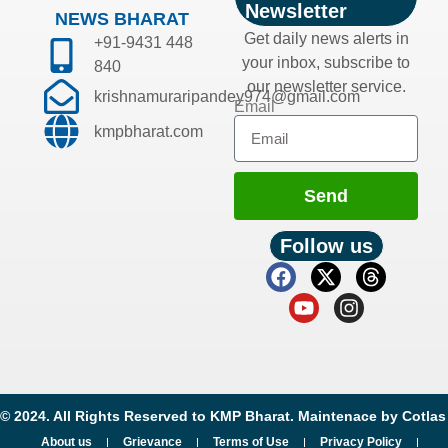
Newsletter
NEWS BHARAT
Get daily news alerts in
+91-9431 448
your inbox, subscribe to
840
our newsletter service.
krishnamuraripandey974@gmail.com
Email
kmpbharat.com
Send
Follow us
© 2024. All Rights Reserved to KMP Bharat. Maintenace by
Cotlas
About us
Grievance
Terms of Use
Privacy Policy