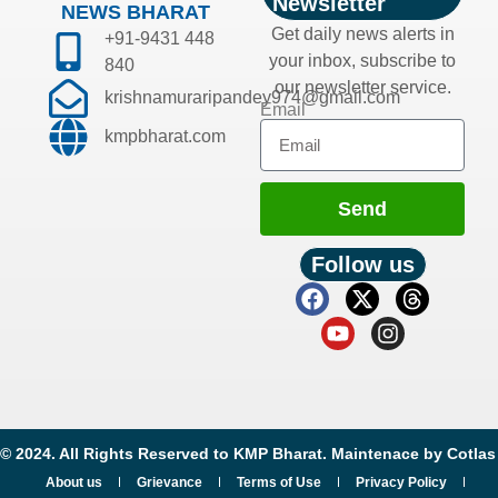
Newsletter
NEWS BHARAT
Get daily news alerts in
+91-9431 448
your inbox, subscribe to
840
our newsletter service.
krishnamuraripandey974@gmail.com
Email
kmpbharat.com
Send
Follow us
© 2024. All Rights Reserved to KMP Bharat. Maintenace by
Cotlas
About us
Grievance
Terms of Use
Privacy Policy