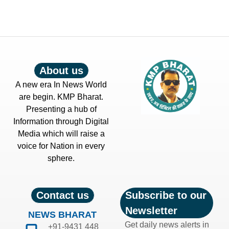
About us
A new era In News World
are begin. KMP Bharat.
Presenting a hub of
Information through Digital
Media which will raise a
voice for Nation in every
sphere.
Contact us
Subscribe to our
Newsletter
NEWS BHARAT
Get daily news alerts in
+91-9431 448