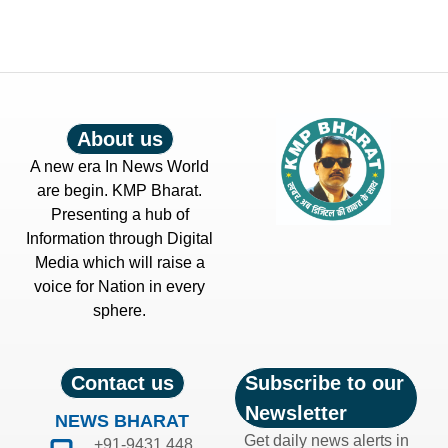
About us
A new era In News World
are begin. KMP Bharat.
Presenting a hub of
Information through Digital
Media which will raise a
voice for Nation in every
sphere.
Contact us
Subscribe to our
Newsletter
NEWS BHARAT
Get daily news alerts in
+91-9431 448