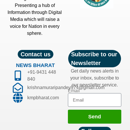
Presenting a hub of
Information through Digital
Media which will raise a
voice for Nation in every
sphere.
Contact us
Subscribe to our
Newsletter
NEWS BHARAT
Get daily news alerts in
+91-9431 448
your inbox, subscribe to
840
our newsletter service.
krishnamuraripandey974@gmail.com
Email
kmpbharat.com
Send