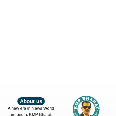
About us
A new era In News World
are begin. KMP Bharat.