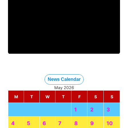
News Calendar
May 2026
M
T
W
T
F
S
S
1
2
3
4
5
6
7
8
9
10