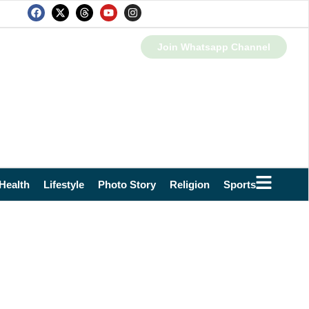
Join Whatsapp Channel
Health
Lifestyle
Photo Story
Religion
Sports
Technol