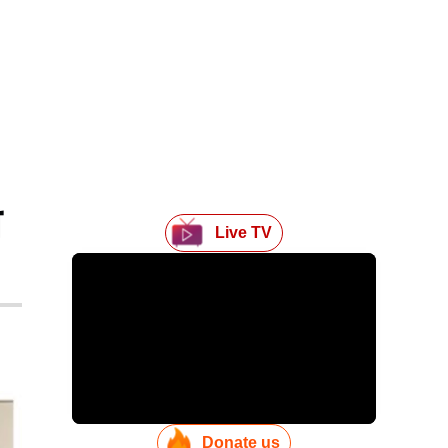
ी
Live TV
Donate us