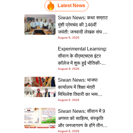
Latest News
Siwan News: कथा सम्राट
मुंशी प्रेमचंद की 146वीं
जयंती: जनवादी लेखक संघ की
August 9, 2026
संगोष्ठी में वक्ताओं ने कहा-
मौजूदा दौर में प्रेमचंद की
Experimental Learning:
रचनाएं और अधिक प्रासंगिक
सीवान के वीएमएचएस इंटर
कॉलेज में शुरू हुई भौतिकी-
August 9, 2026
रसायन की आधुनिक
प्रयोगशालाएं
Siwan News: भाजपा
कार्यालय में शिक्षा मंत्री
मिथिलेश तिवारी का भव्य
August 8, 2026
स्वागत, बोले- कार्यकर्ता ही
पार्टी की सबसे बड़ी ताकत
Siwan News: सीवान में 9
अगस्त को साहित्य, संस्कृति
और जनजागरण के होंगे तीन
August 8, 2026
बड़े आयोजन