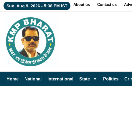
About us
Contact us
Adve
Sun, Aug 9, 2026 - 5:38 PM IST
Home
National
International
State
Politics
Cri