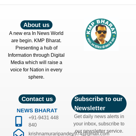
About us
A new era In News World
are begin. KMP Bharat.
Presenting a hub of
Information through Digital
Media which will raise a
voice for Nation in every
sphere.
Contact us
Subscribe to our
Newsletter
NEWS BHARAT
Get daily news alerts in
+91-9431 448
your inbox, subscribe to
840
our newsletter service.
krishnamuraripandey974@gmail.com