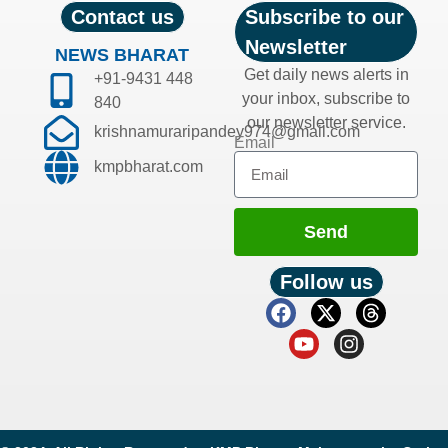
Contact us
Subscribe to our
Newsletter
NEWS BHARAT
Get daily news alerts in
+91-9431 448
your inbox, subscribe to
840
our newsletter service.
krishnamuraripandey974@gmail.com
Email
kmpbharat.com
Send
Follow us