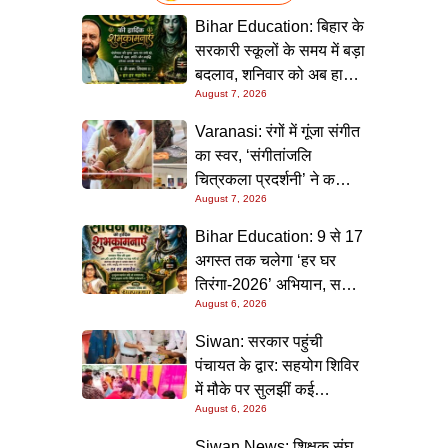
Bihar Education: बिहार के
सरकारी स्कूलों के समय में बड़ा
बदलाव, शनिवार को अब हाफ
August 7, 2026
डे रहेगा विद्यालय
Varanasi: रंगों में गूंजा संगीत
का स्वर, ‘संगीतांजलि
चित्रकला प्रदर्शनी’ ने कला
August 7, 2026
प्रेमियों को किया मंत्रमुग्ध
Bihar Education: 9 से 17
अगस्त तक चलेगा ‘हर घर
तिरंगा-2026’ अभियान, सभी
August 6, 2026
स्कूलों को दिए गए विस्तृत
निर्देश
Siwan: सरकार पहुंची
पंचायत के द्वार: सहयोग शिविर
में मौके पर सुलझीं कई
August 6, 2026
समस्याएं, 30 दिन में समाधान
की गारंटी
Siwan News: शिक्षक संघ