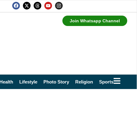
Join Whatsapp Channel
Health
Lifestyle
Photo Story
Religion
Sports
Technol