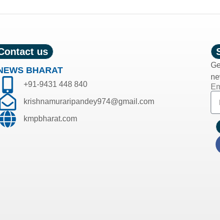
Contact us
Ge
NEWS BHARAT
ne
+91-9431 448 840
Em
krishnamuraripandey974@gmail.com
kmpbharat.com