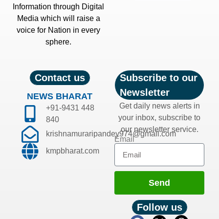
Information through Digital
Media which will raise a
voice for Nation in every
sphere.
Contact us
Subscribe to our
Newsletter
NEWS BHARAT
Get daily news alerts in
+91-9431 448
your inbox, subscribe to
840
our newsletter service.
krishnamuraripandey974@gmail.com
Email
kmpbharat.com
Send
Follow us