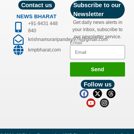
Contact us
Subscribe to our
Newsletter
NEWS BHARAT
Get daily news alerts in
+91-9431 448
your inbox, subscribe to
840
our newsletter service.
krishnamuraripandey974@gmail.com
Email
kmpbharat.com
Send
Follow us