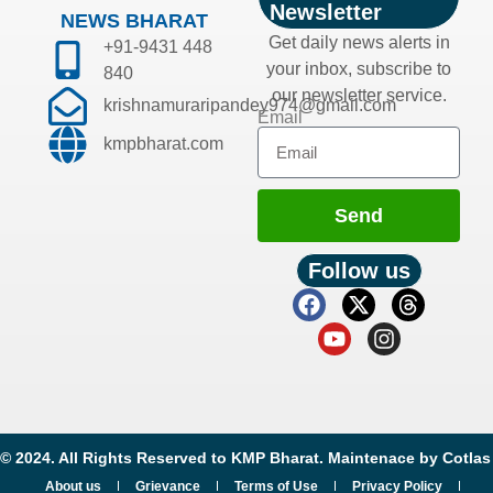
Newsletter
NEWS BHARAT
Get daily news alerts in
+91-9431 448
your inbox, subscribe to
840
our newsletter service.
krishnamuraripandey974@gmail.com
Email
kmpbharat.com
Send
Follow us
© 2024. All Rights Reserved to KMP Bharat. Maintenace by
Cotlas
About us
Grievance
Terms of Use
Privacy Policy