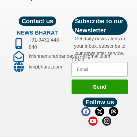
Contact us
Subscribe to our
Newsletter
NEWS BHARAT
Get daily news alerts in
+91-9431 448
your inbox, subscribe to
840
our newsletter service.
krishnamuraripandey974@gmail.com
Email
kmpbharat.com
Send
Follow us