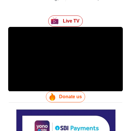
Live TV
Donate us