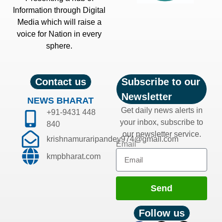
Information through Digital
Media which will raise a
voice for Nation in every
sphere.
Contact us
Subscribe to our
Newsletter
NEWS BHARAT
Get daily news alerts in
+91-9431 448
your inbox, subscribe to
840
our newsletter service.
krishnamuraripandey974@gmail.com
Email
kmpbharat.com
Send
Follow us