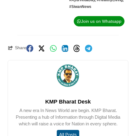
#AyurvedaDay
,
#HealthyLiving
,
#SiwanNews
Join us on Whatsapp
Share
KMP Bharat Desk
A new era In News World are begin. KMP Bharat.
Presenting a hub of Information through Digital Media
which will raise a voice for Nation in every sphere.
All Posts