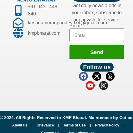
Get daily news alerts in
+91-9431 448
your inbox, subscribe to
840
our newsletter service.
krishnamuraripandey974@gmail.com
Email
kmpbharat.com
Send
Follow us
© 2024. All Rights Reserved to KMP Bharat. Maintenace by
Cotlas
About us
Grievance
Terms of Use
Privacy Policy