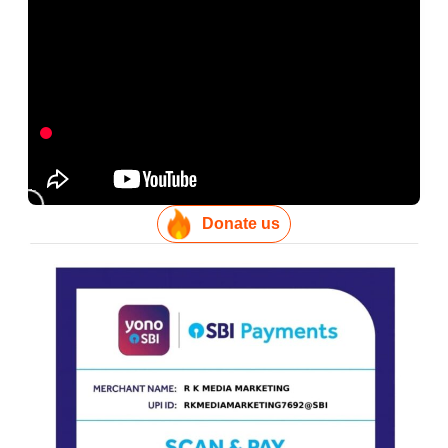
Donate us