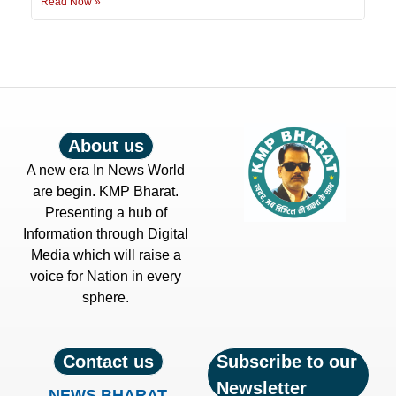
Read Now »
About us
A new era In News World
are begin. KMP Bharat.
Presenting a hub of
Information through Digital
Media which will raise a
voice for Nation in every
sphere.
Contact us
Subscribe to our
Newsletter
NEWS BHARAT