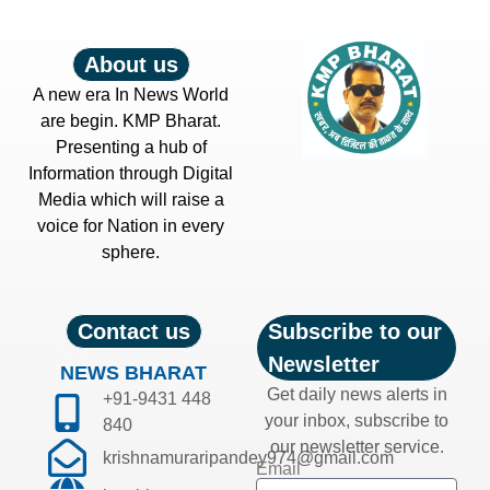
About us
A new era In News World
are begin. KMP Bharat.
Presenting a hub of
Information through Digital
Media which will raise a
voice for Nation in every
sphere.
Contact us
Subscribe to our
Newsletter
NEWS BHARAT
Get daily news alerts in
+91-9431 448
your inbox, subscribe to
840
our newsletter service.
krishnamuraripandey974@gmail.com
Email