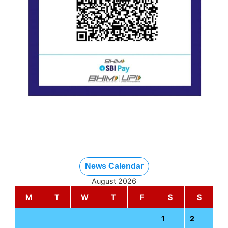
News Calendar
August 2026
M
T
W
T
F
S
S
1
2