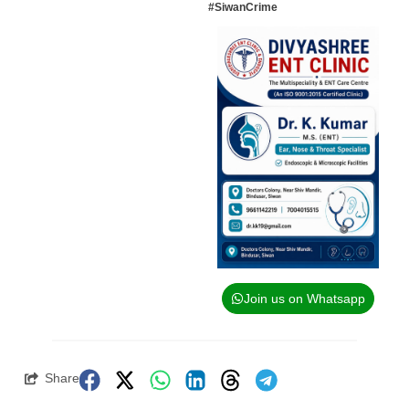
#SiwanCrime
Join us on Whatsapp
Share