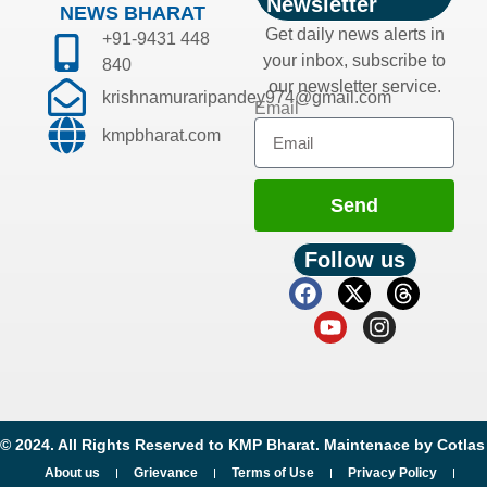
Newsletter
NEWS BHARAT
Get daily news alerts in
+91-9431 448
your inbox, subscribe to
840
our newsletter service.
krishnamuraripandey974@gmail.com
Email
kmpbharat.com
Send
Follow us
© 2024. All Rights Reserved to KMP Bharat. Maintenace by
Cotlas
About us
Grievance
Terms of Use
Privacy Policy