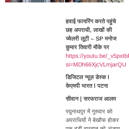
हवाई फायरिंग करते पहुंचे
छह अपराधी, लाखों की
ज्वेलरी लूटी – SP मनोज
कुमार तिवारी मौके पर
https://youtu.be/_v5pxt
si=MDh66XjcVLmjarQU
डिजिटल न्यूज़ डेस्क l
केएमपी भारत l पटना
सीवान | सरफराज आलम
रघुनाथपुर में गुरुवार को
अपराधियों ने बेखौफ होकर
एक बड़ी वारदात को अंजाम