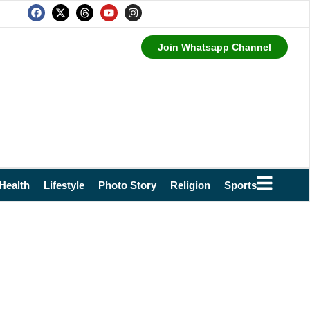
Join Whatsapp Channel
Health
Lifestyle
Photo Story
Religion
Sports
Technol