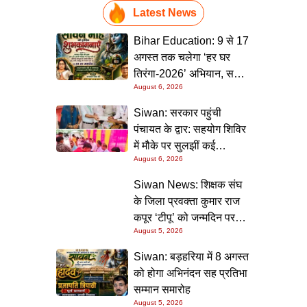
Latest News
Bihar Education: 9 से 17
अगस्त तक चलेगा ‘हर घर
तिरंगा-2026’ अभियान, सभी
August 6, 2026
स्कूलों को दिए गए विस्तृत
निर्देश
Siwan: सरकार पहुंची
पंचायत के द्वार: सहयोग शिविर
में मौके पर सुलझीं कई
August 6, 2026
समस्याएं, 30 दिन में समाधान
की गारंटी
Siwan News: शिक्षक संघ
के जिला प्रवक्ता कुमार राज
कपूर ‘टीपू’ को जन्मदिन पर
August 5, 2026
मिली शुभकामनाओं की सौगात
Siwan: बड़हरिया में 8 अगस्त
को होगा अभिनंदन सह प्रतिभा
सम्मान समारोह
August 5, 2026