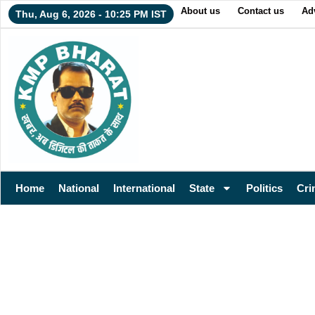
About us
Contact us
Adv
Thu, Aug 6, 2026 - 10:25 PM IST
Home
National
International
State
Politics
Cri