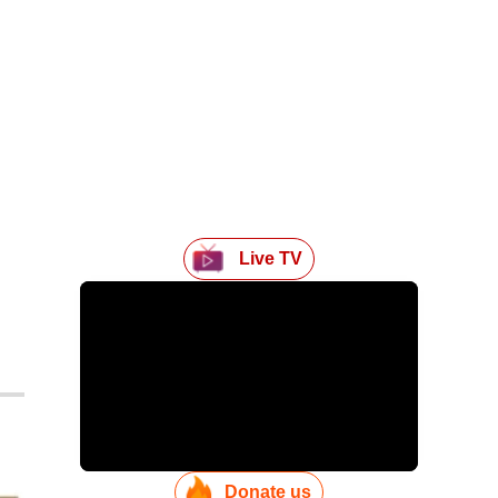
Live TV
Donate us