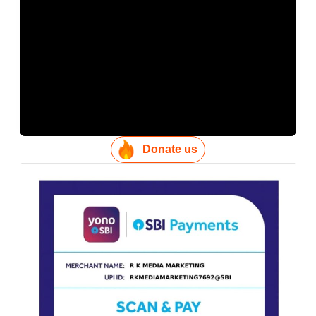
Donate us