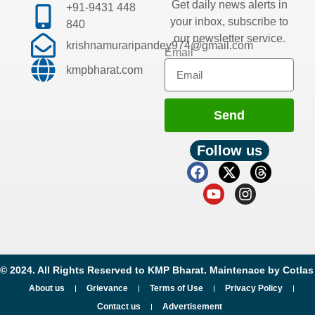
Get daily news alerts in
+91-9431 448
your inbox, subscribe to
840
our newsletter service.
krishnamuraripandey974@gmail.com
Email
kmpbharat.com
Send
Follow us
© 2024. All Rights Reserved to KMP Bharat. Maintenace by
Cotlas
About us
Grievance
Terms of Use
Privacy Policy
Contact us
Advertisement