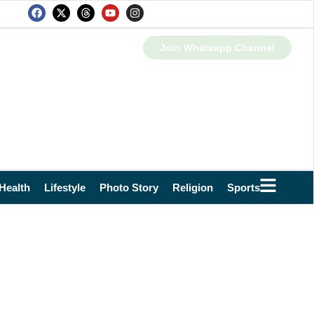
Join Whatsapp Channel
Health
Lifestyle
Photo Story
Religion
Sports
Technol