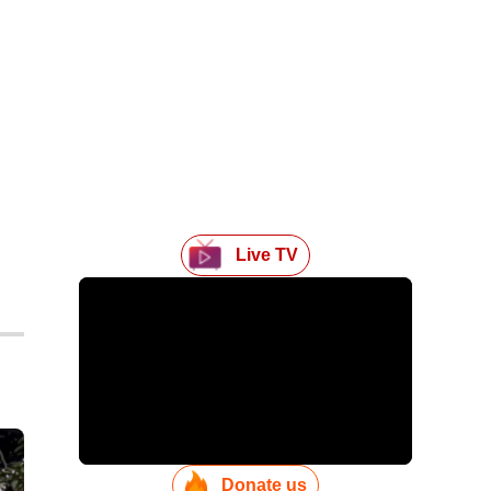
Live TV
Donate us