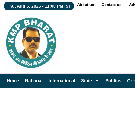
About us
Contact us
Adv
Thu, Aug 6, 2026 - 11:00 PM IST
Home
National
International
State
Politics
Cri