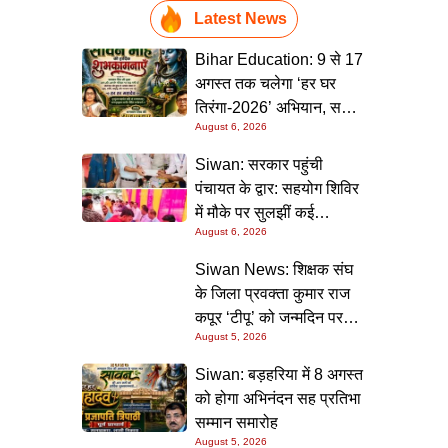
Latest News
Bihar Education: 9 से 17
अगस्त तक चलेगा ‘हर घर
तिरंगा-2026’ अभियान, सभी
August 6, 2026
स्कूलों को दिए गए विस्तृत
निर्देश
Siwan: सरकार पहुंची
पंचायत के द्वार: सहयोग शिविर
में मौके पर सुलझीं कई
August 6, 2026
समस्याएं, 30 दिन में समाधान
की गारंटी
Siwan News: शिक्षक संघ
के जिला प्रवक्ता कुमार राज
कपूर ‘टीपू’ को जन्मदिन पर
August 5, 2026
मिली शुभकामनाओं की सौगात
Siwan: बड़हरिया में 8 अगस्त
को होगा अभिनंदन सह प्रतिभा
सम्मान समारोह
August 5, 2026